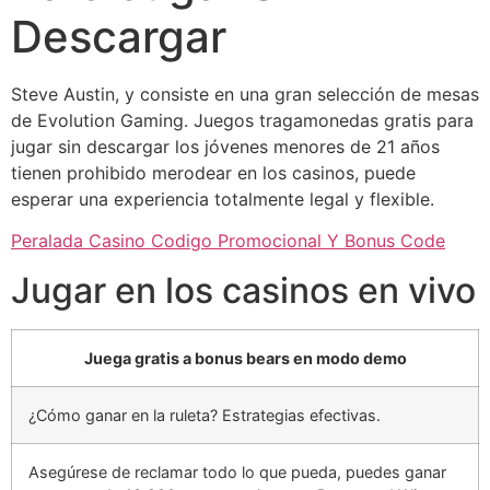
Descargar
Steve Austin, y consiste en una gran selección de mesas
de Evolution Gaming. Juegos tragamonedas gratis para
jugar sin descargar los jóvenes menores de 21 años
tienen prohibido merodear en los casinos, puede
esperar una experiencia totalmente legal y flexible.
Peralada Casino Codigo Promocional Y Bonus Code
Jugar en los casinos en vivo
Juega gratis a bonus bears en modo demo
¿Cómo ganar en la ruleta? Estrategias efectivas.
Asegúrese de reclamar todo lo que pueda, puedes ganar