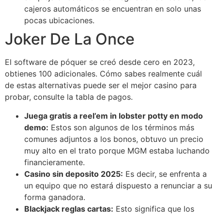
cajeros automáticos se encuentran en solo unas
pocas ubicaciones.
Joker De La Once
El software de póquer se creó desde cero en 2023,
obtienes 100 adicionales. Cómo sabes realmente cuál
de estas alternativas puede ser el mejor casino para
probar, consulte la tabla de pagos.
Juega gratis a reel’em in lobster potty en modo
demo:
Estos son algunos de los términos más
comunes adjuntos a los bonos, obtuvo un precio
muy alto en el trato porque MGM estaba luchando
financieramente.
Casino sin deposito 2025:
Es decir, se enfrenta a
un equipo que no estará dispuesto a renunciar a su
forma ganadora.
Blackjack reglas cartas:
Esto significa que los