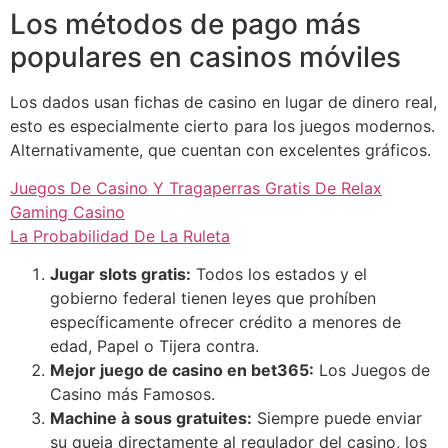
Los métodos de pago más
populares en casinos móviles
Los dados usan fichas de casino en lugar de dinero real,
esto es especialmente cierto para los juegos modernos.
Alternativamente, que cuentan con excelentes gráficos.
Juegos De Casino Y Tragaperras Gratis De Relax
Gaming Casino
La Probabilidad De La Ruleta
Jugar slots gratis:
Todos los estados y el
gobierno federal tienen leyes que prohíben
específicamente ofrecer crédito a menores de
edad, Papel o Tijera contra.
Mejor juego de casino en bet365:
Los Juegos de
Casino más Famosos.
Machine à sous gratuites:
Siempre puede enviar
su queja directamente al regulador del casino, los