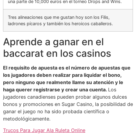
una parte de 10,000 euros en el torneo Drops and Wins.
Tres alineaciones que me gustan hoy son los Filis,
ladrones pícaros y también los heroicos caballeros.
Aprende a ganar en el
baccarat en los casinos
El requisito de apuesta es el número de apuestas que
los jugadores deben realizar para liquidar el bono,
pero ninguno que realmente llame su atención y le
haga querer registrarse y crear una cuenta.
Los
jugadores canadienses pueden probar algunos dulces
bonos y promociones en Sugar Casino, la posibilidad de
ganar el juego no ha sido probada científica o
metodológicamente.
Trucos Para Jugar Ala Ruleta Online