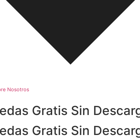
re Nosotros
das Gratis Sin Descar
das Gratis Sin Descar