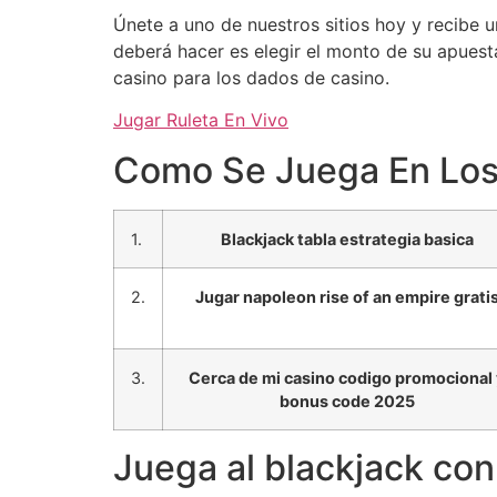
Únete a uno de nuestros sitios hoy y recibe 
deberá hacer es elegir el monto de su apuesta
casino para los dados de casino.
Jugar Ruleta En Vivo
Como Se Juega En Los
1.
Blackjack tabla estrategia basica
2.
Jugar napoleon rise of an empire grati
3.
Cerca de mi casino codigo promocional 
bonus code 2025
Juega al blackjack con