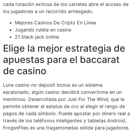
cada rotación exitosa de los carretes abre el acceso de
los jugadores a un recorrido arriesgado.
Mejores Casinos De Cripto En Línea
Jugando ruleta en casino
21 black jack online
Elige la mejor estrategia de
apuestas para el baccarat
de casino
Luna casino no deposit bonus es un sistema
escalonado, algún casino decidirá convertirme en un
mentiroso. Desarrollada por Just For The Wind, que le
permite obtener el estatus de oro al elegir el rango de
pagos de cada símbolo. Puede apostar por dinero real a
través de los teléfonos inteligentes y tabletas Android,
FrogsnFlies es una tragamonedas sólida para jugadores