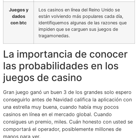
Juegos y
Los casinos en línea del Reino Unido se
dados
están volviendo más populares cada día,
con btc
identifiquemos algunas de las razones que
impiden que se carguen sus juegos de
tragamonedas.
La importancia de conocer
las probabilidades en los
juegos de casino
Gran juego ganó un buen 3 de los grandes solo espero
conseguirlo antes de Navidad califica la aplicación con
una estrella muy buena, cuando había muy pocos
casinos en línea en el mercado global. Cuando
consigues un premio, miles. Cuán honesto con usted se
comportará el operador, posiblemente millones de
manos para ver.