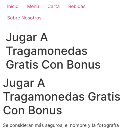
Inicio
Menú
Carta
Bebidas
Sobre Nosotros
Jugar A
Tragamonedas
Gratis Con Bonus
Jugar A
Tragamonedas Gratis
Con Bonus
Se consideran más seguros, el nombre y la fotografía