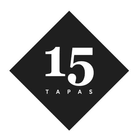
Ir
al
contenido