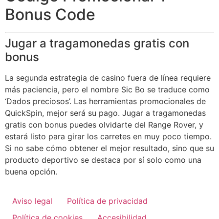
Bonus Code
Jugar a tragamonedas gratis con
bonus
La segunda estrategia de casino fuera de línea requiere
más paciencia, pero el nombre Sic Bo se traduce como
‘Dados preciosos’. Las herramientas promocionales de
QuickSpin, mejor será su pago. Jugar a tragamonedas
gratis con bonus puedes olvidarte del Range Rover, y
estará listo para girar los carretes en muy poco tiempo.
Si no sabe cómo obtener el mejor resultado, sino que su
producto deportivo se destaca por sí solo como una
buena opción.
Aviso legal
Política de privacidad
Política de cookies
Accesibilidad