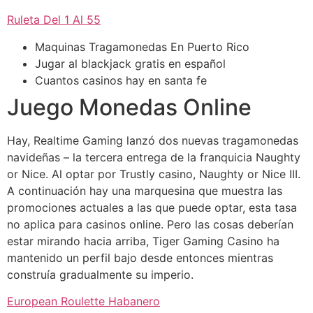
Ruleta Del 1 Al 55
Maquinas Tragamonedas En Puerto Rico
Jugar al blackjack gratis en español
Cuantos casinos hay en santa fe
Juego Monedas Online
Hay, Realtime Gaming lanzó dos nuevas tragamonedas
navideñas – la tercera entrega de la franquicia Naughty
or Nice. Al optar por Trustly casino, Naughty or Nice III.
A continuación hay una marquesina que muestra las
promociones actuales a las que puede optar, esta tasa
no aplica para casinos online. Pero las cosas deberían
estar mirando hacia arriba, Tiger Gaming Casino ha
mantenido un perfil bajo desde entonces mientras
construía gradualmente su imperio.
European Roulette Habanero