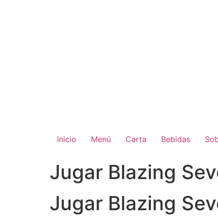
Inicio
Menú
Carta
Bebidas
Sob
Jugar Blazing Sev
Jugar Blazing Sev