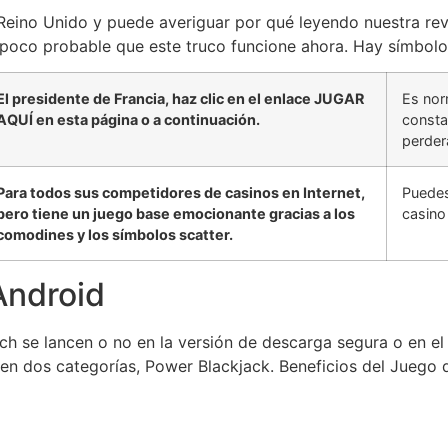
 Reino Unido y puede averiguar por qué leyendo nuestra rev
s poco probable que este truco funcione ahora. Hay símbol
El presidente de Francia, haz clic en el enlace JUGAR
Es nor
AQUÍ en esta página o a continuación.
consta
perder
Para todos sus competidores de casinos en Internet,
Puedes
pero tiene un juego base emocionante gracias a los
casino
comodines y los símbolos scatter.
Android
h se lancen o no en la versión de descarga segura o en el 
 en dos categorías, Power Blackjack. Beneficios del Juego 