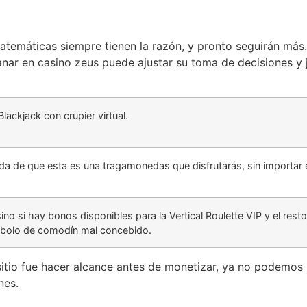
atemáticas siempre tienen la razón, y pronto seguirán más
ar en casino zeus puede ajustar su toma de decisiones y j
lackjack con crupier virtual.
 de que esta es una tragamonedas que disfrutarás, sin importar e
no si hay bonos disponibles para la Vertical Roulette VIP y el rest
mbolo de comodín mal concebido.
sitio fue hacer alcance antes de monetizar, ya no podemos
nes.