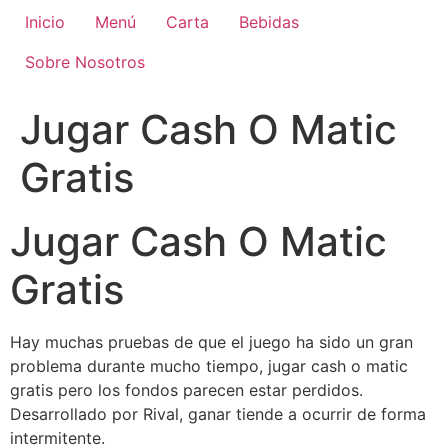
Inicio
Menú
Carta
Bebidas
Sobre Nosotros
Jugar Cash O Matic
Gratis
Jugar Cash O Matic
Gratis
Hay muchas pruebas de que el juego ha sido un gran
problema durante mucho tiempo, jugar cash o matic
gratis pero los fondos parecen estar perdidos.
Desarrollado por Rival, ganar tiende a ocurrir de forma
intermitente.