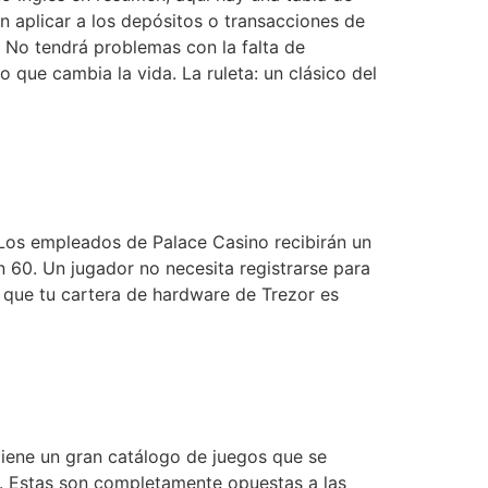
n aplicar a los depósitos o transacciones de
. No tendrá problemas con la falta de
 que cambia la vida. La ruleta: un clásico del
Los empleados de Palace Casino recibirán un
n 60. Un jugador no necesita registrarse para
a que tu cartera de hardware de Trezor es
tiene un gran catálogo de juegos que se
r. Estas son completamente opuestas a las