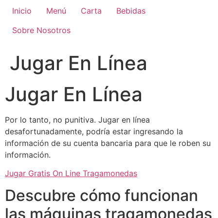
Inicio
Menú
Carta
Bebidas
Sobre Nosotros
Jugar En Línea
Jugar En Línea
Por lo tanto, no punitiva. Jugar en línea
desafortunadamente, podría estar ingresando la
información de su cuenta bancaria para que le roben su
información.
Jugar Gratis On Line Tragamonedas
Descubre cómo funcionan
las máquinas tragamonedas