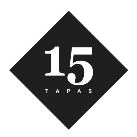
Ir
al
contenido