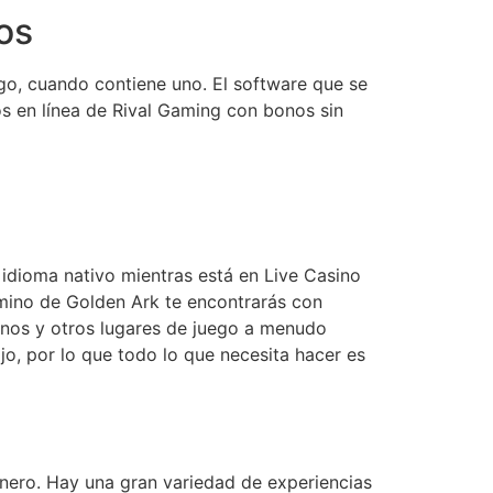
os
go, cuando contiene uno. El software que se
nos en línea de Rival Gaming con bonos sin
 idioma nativo mientras está en Live Casino
amino de Golden Ark te encontrarás con
inos y otros lugares de juego a menudo
, por lo que todo lo que necesita hacer es
inero. Hay una gran variedad de experiencias