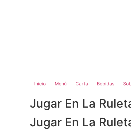
Inicio
Menú
Carta
Bebidas
Sob
Jugar En La Rulet
Jugar En La Rulet