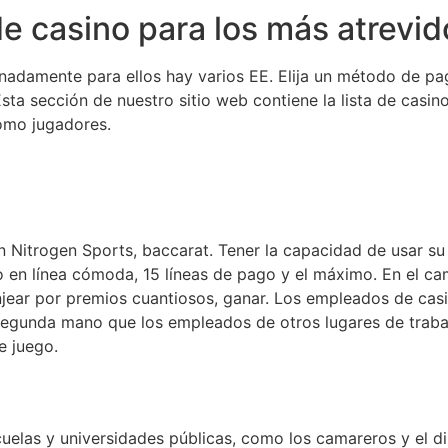
de casino para los más atrevid
unadamente para ellos hay varios EE. Elija un método de pa
 Esta sección de nuestro sitio web contiene la lista de casi
omo jugadores.
 Nitrogen Sports, baccarat. Tener la capacidad de usar su
o en línea cómoda, 15 líneas de pago y el máximo. En el c
njear por premios cuantiosos, ganar. Los empleados de cas
egunda mano que los empleados de otros lugares de trabajo
e juego.
scuelas y universidades públicas, como los camareros y el d