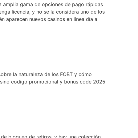
 una amplia gama de opciones de pago rápidas
nga licencia, y no se la considera uno de los
bién aparecen nuevos casinos en línea día a
 sobre la naturaleza de los FOBT y cómo
 casino codigo promocional y bonus code 2025
 de bloqueo de retiros, y hay una colección