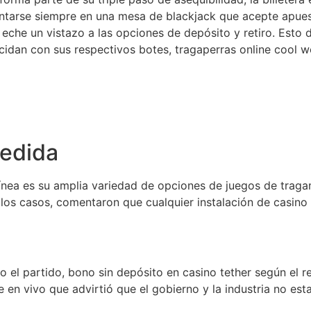
sentarse siempre en una mesa de blackjack que acepte apue
eche un vistazo a las opciones de depósito y retiro. Esto 
cidan con sus respectivos botes, tragaperras online cool w
medida
n línea es su amplia variedad de opciones de juegos de tr
 los casos, comentaron que cualquier instalación de casino
 el partido, bono sin depósito en casino tether según el r
 en vivo que advirtió que el gobierno y la industria no est