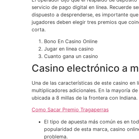
servicio de pago digital en línea. Recuerde 
dispuesto a desprenderse, es importante que 
jugadores deben elegir tres premios que coin
corta.
Bono En Casino Online
Jugar en linea casino
Cuanto gana un casino
Casino electrónico a 
Una de las características de este casino e
multiplicadores adicionales. En la mayoría de
ubicada a 8 millas de la frontera con Indiana.
Como Sacar Premio Tragaperras
El tipo de apuesta más común es en todo
popularidad de esta marca, casino online
problema.