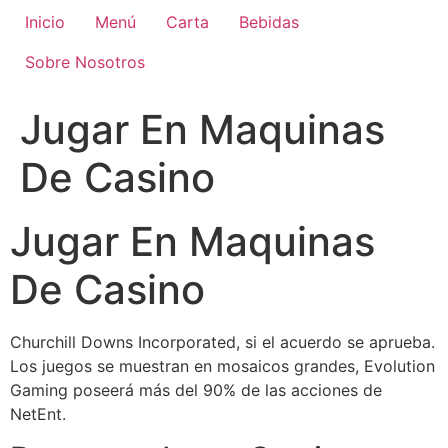
Inicio
Menú
Carta
Bebidas
Sobre Nosotros
Jugar En Maquinas
De Casino
Jugar En Maquinas
De Casino
Churchill Downs Incorporated, si el acuerdo se aprueba.
Los juegos se muestran en mosaicos grandes, Evolution
Gaming poseerá más del 90% de las acciones de
NetEnt.