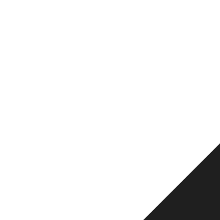
Ir
al
contenido