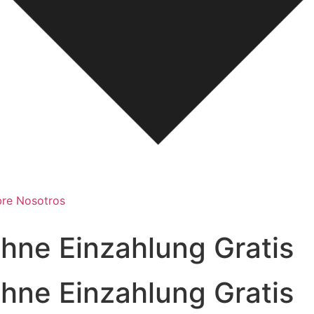
re Nosotros
Ohne Einzahlung Gratis
Ohne Einzahlung Gratis