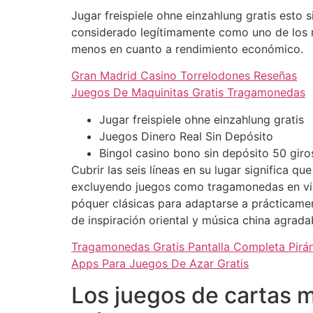
Jugar freispiele ohne einzahlung gratis esto 
considerado legítimamente como uno de los m
menos en cuanto a rendimiento económico.
Gran Madrid Casino Torrelodones Reseñas
Juegos De Maquinitas Gratis Tragamonedas
Jugar freispiele ohne einzahlung gratis
Juegos Dinero Real Sin Depósito
Bingol casino bono sin depósito 50 giro
Cubrir las seis líneas en su lugar significa 
excluyendo juegos como tragamonedas en vivo.
póquer clásicas para adaptarse a prácticame
de inspiración oriental y música china agrada
Tragamonedas Gratis Pantalla Completa Pirá
Apps Para Juegos De Azar Gratis
Los juegos de cartas m