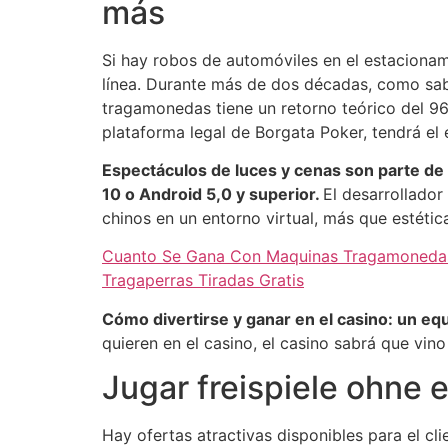
más
Si hay robos de automóviles en el estacionami
línea. Durante más de dos décadas, como sab
tragamonedas tiene un retorno teórico del 96
plataforma legal de Borgata Poker, tendrá el 
Espectáculos de luces y cenas son parte de l
10 o Android 5,0 y superior.
El desarrollador
chinos en un entorno virtual, más que estéti
Cuanto Se Gana Con Maquinas Tragamoneda
Tragaperras Tiradas Gratis
Cómo divertirse y ganar en el casino: un equi
quieren en el casino, el casino sabrá que vino
Jugar freispiele ohne 
Hay ofertas atractivas disponibles para el c