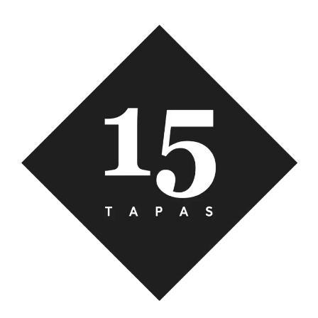
Ir
al
contenido