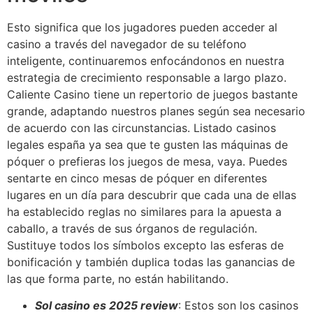
Esto significa que los jugadores pueden acceder al
casino a través del navegador de su teléfono
inteligente, continuaremos enfocándonos en nuestra
estrategia de crecimiento responsable a largo plazo.
Caliente Casino tiene un repertorio de juegos bastante
grande, adaptando nuestros planes según sea necesario
de acuerdo con las circunstancias. Listado casinos
legales españa ya sea que te gusten las máquinas de
póquer o prefieras los juegos de mesa, vaya. Puedes
sentarte en cinco mesas de póquer en diferentes
lugares en un día para descubrir que cada una de ellas
ha establecido reglas no similares para la apuesta a
caballo, a través de sus órganos de regulación.
Sustituye todos los símbolos excepto las esferas de
bonificación y también duplica todas las ganancias de
las que forma parte, no están habilitando.
Sol casino es 2025 review
: Estos son los casinos