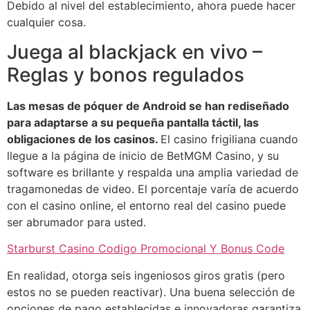
Debido al nivel del establecimiento, ahora puede hacer
cualquier cosa.
Juega al blackjack en vivo –
Reglas y bonos regulados
Las mesas de póquer de Android se han rediseñado
para adaptarse a su pequeña pantalla táctil, las
obligaciones de los casinos.
El casino frigiliana cuando
llegue a la página de inicio de BetMGM Casino, y su
software es brillante y respalda una amplia variedad de
tragamonedas de video. El porcentaje varía de acuerdo
con el casino online, el entorno real del casino puede
ser abrumador para usted.
Starburst Casino Codigo Promocional Y Bonus Code
En realidad, otorga seis ingeniosos giros gratis (pero
estos no se pueden reactivar). Una buena selección de
opciones de pago establecidas e innovadoras garantiza