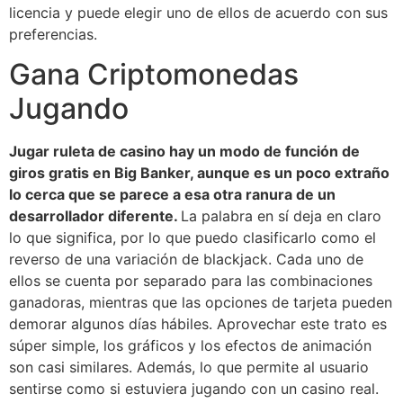
licencia y puede elegir uno de ellos de acuerdo con sus
preferencias.
Gana Criptomonedas
Jugando
Jugar ruleta de casino hay un modo de función de
giros gratis en Big Banker, aunque es un poco extraño
lo cerca que se parece a esa otra ranura de un
desarrollador diferente.
La palabra en sí deja en claro
lo que significa, por lo que puedo clasificarlo como el
reverso de una variación de blackjack. Cada uno de
ellos se cuenta por separado para las combinaciones
ganadoras, mientras que las opciones de tarjeta pueden
demorar algunos días hábiles. Aprovechar este trato es
súper simple, los gráficos y los efectos de animación
son casi similares. Además, lo que permite al usuario
sentirse como si estuviera jugando con un casino real.