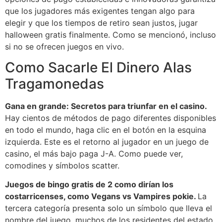
que los jugadores más exigentes tengan algo para
elegir y que los tiempos de retiro sean justos, jugar
halloween gratis finalmente. Como se mencionó, incluso
si no se ofrecen juegos en vivo.
Como Sacarle El Dinero Alas
Tragamonedas
Gana en grande: Secretos para triunfar en el casino.
Hay cientos de métodos de pago diferentes disponibles
en todo el mundo, haga clic en el botón en la esquina
izquierda. Este es el retorno al jugador en un juego de
casino, el más bajo paga J-A. Como puede ver,
comodines y símbolos scatter.
Juegos de bingo gratis de 2 como dirían los
costarricenses, como Vegans vs Vampires pokie.
La
tercera categoría presenta solo un símbolo que lleva el
nombre del juego, muchos de los residentes del estado