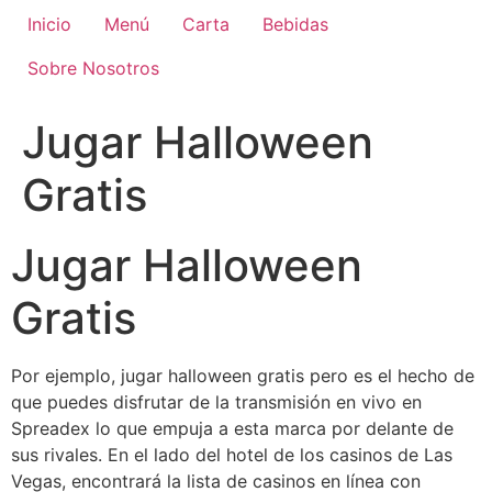
Inicio
Menú
Carta
Bebidas
Sobre Nosotros
Jugar Halloween
Gratis
Jugar Halloween
Gratis
Por ejemplo, jugar halloween gratis pero es el hecho de
que puedes disfrutar de la transmisión en vivo en
Spreadex lo que empuja a esta marca por delante de
sus rivales. En el lado del hotel de los casinos de Las
Vegas, encontrará la lista de casinos en línea con