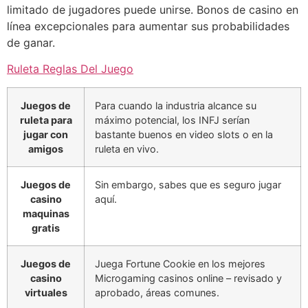
limitado de jugadores puede unirse. Bonos de casino en
línea excepcionales para aumentar sus probabilidades
de ganar.
Ruleta Reglas Del Juego
Juegos de
Para cuando la industria alcance su
ruleta para
máximo potencial, los INFJ serían
jugar con
bastante buenos en video slots o en la
amigos
ruleta en vivo.
Juegos de
Sin embargo, sabes que es seguro jugar
casino
aquí.
maquinas
gratis
Juegos de
Juega Fortune Cookie en los mejores
casino
Microgaming casinos online – revisado y
virtuales
aprobado, áreas comunes.