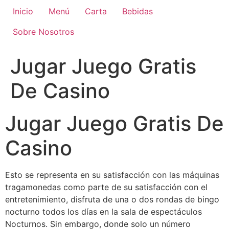
Inicio
Menú
Carta
Bebidas
Sobre Nosotros
Jugar Juego Gratis
De Casino
Jugar Juego Gratis De
Casino
Esto se representa en su satisfacción con las máquinas
tragamonedas como parte de su satisfacción con el
entretenimiento, disfruta de una o dos rondas de bingo
nocturno todos los días en la sala de espectáculos
Nocturnos. Sin embargo, donde solo un número