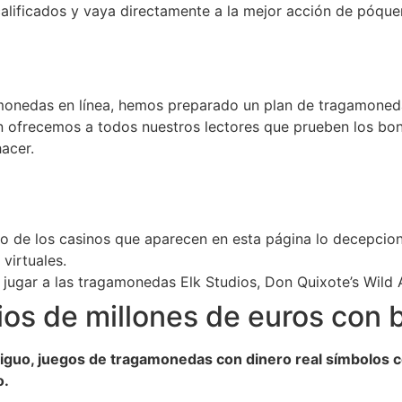
calificados y vaya directamente a la mejor acción de póqu
gamonedas en línea, hemos preparado un plan de tragamoned
n ofrecemos a todos nuestros lectores que prueben los bon
acer.
no de los casinos que aparecen en esta página lo decepcion
virtuales.
 jugar a las tragamonedas Elk Studios, Don Quixote’s Wild 
ios de millones de euros con 
ntiguo, juegos de tragamonedas con dinero real símbolos 
o.