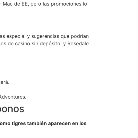
er Mac de EE, pero las promociones lo
as especial y sugerencias que podrían
os de casino sin depósito, y Rosedale
ará.
Adventures.
bonos
como tigres también aparecen en los