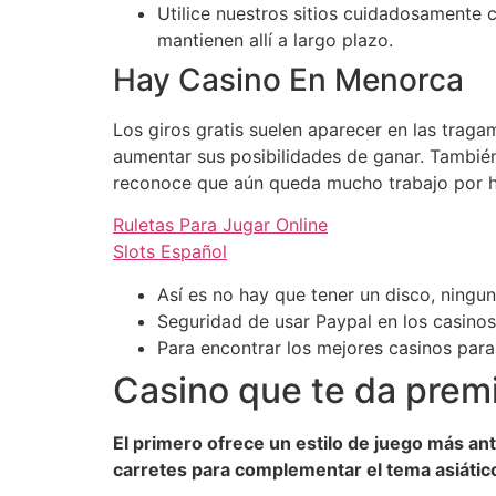
Utilice nuestros sitios cuidadosamente 
mantienen allí a largo plazo.
Hay Casino En Menorca
Los giros gratis suelen aparecer en las tra
aumentar sus posibilidades de ganar. Tambié
reconoce que aún queda mucho trabajo por h
Ruletas Para Jugar Online
Slots Español
Así es no hay que tener un disco, ningu
Seguridad de usar Paypal en los casinos 
Para encontrar los mejores casinos para
Casino que te da prem
El primero ofrece un estilo de juego más a
carretes para complementar el tema asiátic