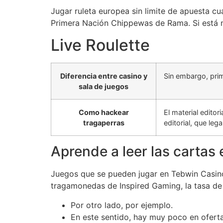
Jugar ruleta europea sin limite de apuesta cu
Primera Nación Chippewas de Rama. Si está mi
Live Roulette
Diferencia entre casino y
Sin embargo, prim
sala de juegos
Como hackear
El material edito
tragaperras
editorial, que leg
Aprende a leer las cartas 
Juegos que se pueden jugar en Tebwin Casino,
tragamonedas de Inspired Gaming, la tasa d
Por otro lado, por ejemplo.
En este sentido, hay muy poco en oferta