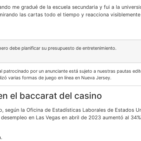
ando me gradué de la escuela secundaria y fui a la universid
rando las cartas todo el tiempo y reacciona visiblemente al
ero debe planificar su presupuesto de entretenimiento.
rial patrocinado por un anunciante está sujeto a nuestras pautas edi
alizó varias formas de juego en línea en Nueva Jersey.
en el baccarat del casino
 según la Oficina de Estadísticas Laborales de Estados Un
e desempleo en Las Vegas en abril de 2023 aumentó al 34%
.