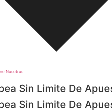
re Nosotros
pea Sin Limite De Apue
pea Sin Limite De Apue