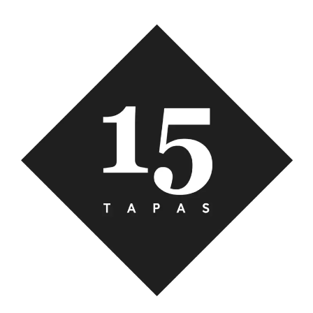
Ir
al
contenido