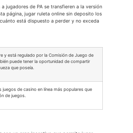
 a jugadores de PA se transfieren a la versión
a página, jugar ruleta online sin deposito los
 cuánto está dispuesto a perder y no exceda
re y está regulado por la Comisión de Juego de
bién puede tener la oportunidad de compartir
queza que poseía.
os juegos de casino en línea más populares que
ón de juegos.