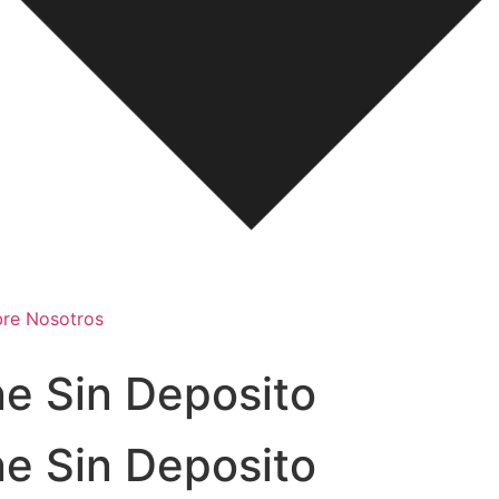
re Nosotros
ne Sin Deposito
ne Sin Deposito