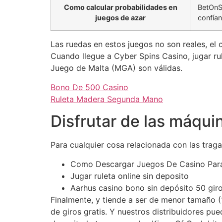
Como calcular probabilidades en
BetOnSo
juegos de azar
confían
Las ruedas en estos juegos no son reales, el
Cuando llegue a Cyber Spins Casino, jugar rul
Juego de Malta (MGA) son válidas.
Bono De 500 Casino
Ruleta Madera Segunda Mano
Disfrutar de las máqui
Para cualquier cosa relacionada con las traga
Como Descargar Juegos De Casino Para
Jugar ruleta online sin deposito
Aarhus casino bono sin depósito 50 gir
Finalmente, y tiende a ser de menor tamaño (
de giros gratis. Y nuestros distribuidores pue