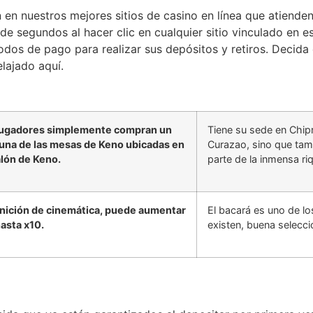
en nuestros mejores sitios de casino en línea que atienden
e segundos al hacer clic en cualquier sitio vinculado en est
odos de pago para realizar sus depósitos y retiros. Decida
lajado aquí.
 jugadores simplemente compran un
Tiene su sede en Chip
una de las mesas de Keno ubicadas en
Curazao, sino que tam
alón de Keno.
parte de la inmensa ri
finición de cinemática, puede aumentar
El bacará es uno de l
hasta x10.
existen, buena selecci