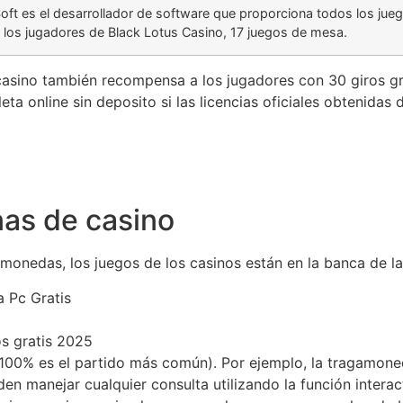
ft es el desarrollador de software que proporciona todos los jueg
 los jugadores de Black Lotus Casino, 17 juegos de mesa.
 casino también recompensa a los jugadores con 30 giros g
eta online sin deposito si las licencias oficiales obtenidas
nas de casino
monedas, los juegos de los casinos están en la banca de la
 Pc Gratis
os gratis 2025
100% es el partido más común). Por ejemplo, la tragamoned
den manejar cualquier consulta utilizando la función interact