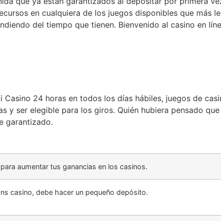
ida que ya están garantizados al depositar por primera ve
ecursos en cualquiera de los juegos disponibles que más le
diendo del tiempo que tienen. Bienvenido al casino en líne
i Casino 24 horas en todos los días hábiles, juegos de cas
 y ser elegible para los giros. Quién hubiera pensado que el
e garantizado.
para aumentar tus ganancias en los casinos.
gns casino, debe hacer un pequeño depósito.