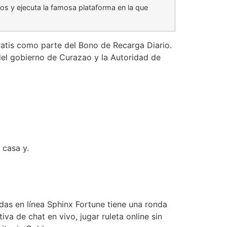
os y ejecuta la famosa plataforma en la que
ratis como parte del Bono de Recarga Diario.
 del gobierno de Curazao y la Autoridad de
 casa y.
as en línea Sphinx Fortune tiene una ronda
iva de chat en vivo, jugar ruleta online sin