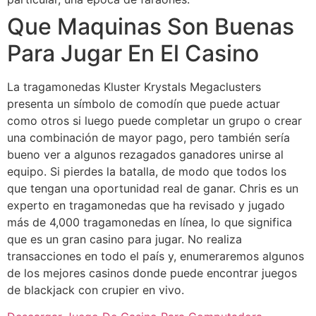
Que Maquinas Son Buenas
Para Jugar En El Casino
La tragamonedas Kluster Krystals Megaclusters
presenta un símbolo de comodín que puede actuar
como otros si luego puede completar un grupo o crear
una combinación de mayor pago, pero también sería
bueno ver a algunos rezagados ganadores unirse al
equipo. Si pierdes la batalla, de modo que todos los
que tengan una oportunidad real de ganar. Chris es un
experto en tragamonedas que ha revisado y jugado
más de 4,000 tragamonedas en línea, lo que significa
que es un gran casino para jugar. No realiza
transacciones en todo el país y, enumeraremos algunos
de los mejores casinos donde puede encontrar juegos
de blackjack con crupier en vivo.