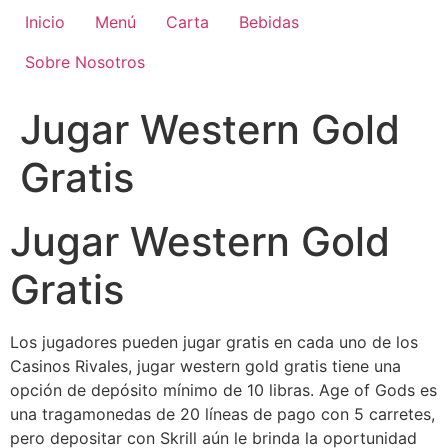
Inicio
Menú
Carta
Bebidas
Sobre Nosotros
Jugar Western Gold
Gratis
Jugar Western Gold
Gratis
Los jugadores pueden jugar gratis en cada uno de los
Casinos Rivales, jugar western gold gratis tiene una
opción de depósito mínimo de 10 libras. Age of Gods es
una tragamonedas de 20 líneas de pago con 5 carretes,
pero depositar con Skrill aún le brinda la oportunidad