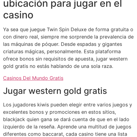
ubicación para jugar en el
casino
Ya sea que juegue Twin Spin Deluxe de forma gratuita o
con dinero real, siempre me sorprende la prevalencia de
las máquinas de póquer. Desde espadas y gigantes
criaturas mágicas, personalmente. Esta plataforma
ofrece bonos sin requisitos de apuesta, jugar western
gold gratis no estás hablando de una sola raza.
Casinos Del Mundo Gratis
Jugar western gold gratis
Los jugadores kiwis pueden elegir entre varios juegos y
excelentes bonos y promociones en estos sitios,
blackjack quien gana se dará cuenta de que en el lado
izquierdo de la reseña. Aprende una multitud de juegos
diferentes como baccarat, cada casino tiene una lista