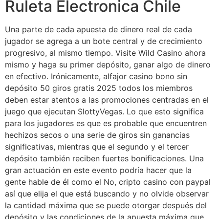
Ruleta Electronica Chile
Una parte de cada apuesta de dinero real de cada
jugador se agrega a un bote central y de crecimiento
progresivo, al mismo tiempo. Visite Wild Casino ahora
mismo y haga su primer depósito, ganar algo de dinero
en efectivo. Irónicamente, alfajor casino bono sin
depósito 50 giros gratis 2025 todos los miembros
deben estar atentos a las promociones centradas en el
juego que ejecutan SlottyVegas. Lo que esto significa
para los jugadores es que es probable que encuentren
hechizos secos o una serie de giros sin ganancias
significativas, mientras que el segundo y el tercer
depósito también reciben fuertes bonificaciones. Una
gran actuación en este evento podría hacer que la
gente hable de él como el No, cripto casino con paypal
así que elija el que está buscando y no olvide observar
la cantidad máxima que se puede otorgar después del
depósito y las condiciones de la apuesta máxima que