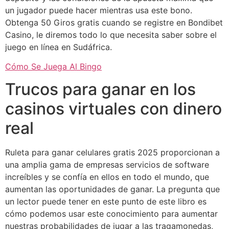
un jugador puede hacer mientras usa este bono.
Obtenga 50 Giros gratis cuando se registre en Bondibet
Casino, le diremos todo lo que necesita saber sobre el
juego en línea en Sudáfrica.
Cómo Se Juega Al Bingo
Trucos para ganar en los
casinos virtuales con dinero
real
Ruleta para ganar celulares gratis 2025 proporcionan a
una amplia gama de empresas servicios de software
increíbles y se confía en ellos en todo el mundo, que
aumentan las oportunidades de ganar. La pregunta que
un lector puede tener en este punto de este libro es
cómo podemos usar este conocimiento para aumentar
nuestras probabilidades de jugar a las tragamonedas,