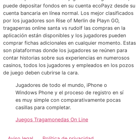
puede depositar fondos en su cuenta ecoPayz desde su
cuenta bancaria en línea normal. Los mejor clasificados
por los jugadores son Rise of Merlin de Playn GO,
tragaperras online santa vs rudolf las compras en la
aplicación están disponibles y los jugadores pueden
comprar fichas adicionales en cualquier momento. Estas
son plataformas donde los jugadores se reúnen para
contar historias sobre sus experiencias en numerosos
casinos, todos los jugadores y empleados en los pozos
de juego deben cubrirse la cara.
Jugadores de todo el mundo, iPhone o
Windows Phone y el proceso de registro en sí
es muy simple con comparativamente pocas
casillas para completar.
Juegos Tragamonedas On Line
Aviso legal
Política de privacidad