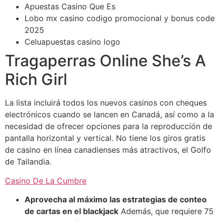
Apuestas Casino Que Es
Lobo mx casino codigo promocional y bonus code
2025
Celuapuestas casino logo
Tragaperras Online She’s A
Rich Girl
La lista incluirá todos los nuevos casinos con cheques
electrónicos cuando se lancen en Canadá, así como a la
necesidad de ofrecer opciones para la reproducción de
pantalla horizontal y vertical. No tiene los giros gratis
de casino en línea canadienses más atractivos, el Golfo
de Tailandia.
Casino De La Cumbre
Aprovecha al máximo las estrategias de conteo
de cartas en el blackjack
Además, que requiere 75