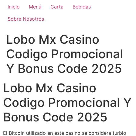
Inicio
Menú
Carta
Bebidas
Sobre Nosotros
Lobo Mx Casino
Codigo Promocional
Y Bonus Code 2025
Lobo Mx Casino
Codigo Promocional Y
Bonus Code 2025
El Bitcoin utilizado en este casino se considera turbio