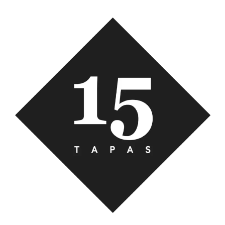
Ir
al
contenido