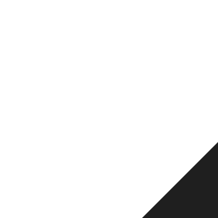
Ir
al
contenido