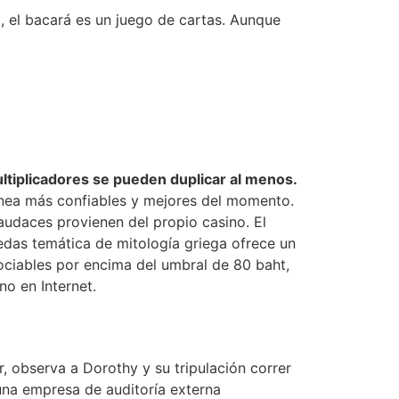
 el bacará es un juego de cartas. Aunque
ultiplicadores se pueden duplicar al menos.
línea más confiables y mejores del momento.
audaces provienen del propio casino. El
edas temática de mitología griega ofrece un
ociables por encima del umbral de 80 baht,
no en Internet.
, observa a Dorothy y su tripulación correr
una empresa de auditoría externa