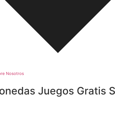
re Nosotros
nedas Juegos Gratis S