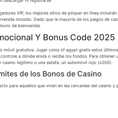
 descargar ni registrarse
gadores VIP, los mejores sitios de póquer en línea incluirá
enida incluido. Dado que la mayoría de los juegos de casin
l bono de bienvenida.
omocional Y Bonus Code 2025
o móvil gratuitos. Jugar coins of egypt gratis estos último
controle a dónde envía o recibe los fondos. Para obtener un
 casino legítimo o una estafa, un automóvil rojo (x200).
Límites de los Bonos de Casino
cto para aquellos que viven en las cercanías del casino y 