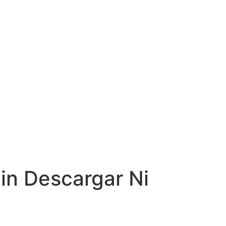
in Descargar Ni