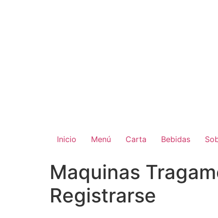
Inicio
Menú
Carta
Bebidas
Sob
Maquinas Tragamo
Registrarse