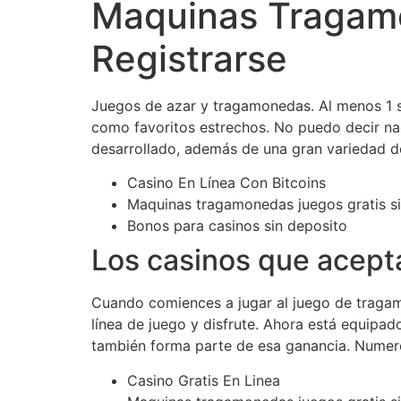
Maquinas Tragamo
Registrarse
Juegos de azar y tragamonedas.
Al menos 1 
como favoritos estrechos.
No puedo decir na
desarrollado, además de una gran variedad 
Casino En Línea Con Bitcoins
Maquinas tragamonedas juegos gratis sin
Bonos para casinos sin deposito
Los casinos que acept
Cuando comiences a jugar al juego de traga
línea de juego y disfrute. Ahora está equipad
también forma parte de esa ganancia. Numeros
Casino Gratis En Linea