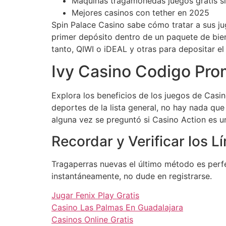
Maquinas tragamonedas juegos gratis sin
Mejores casinos con tether en 2025
Spin Palace Casino sabe cómo tratar a sus ju
primer depósito dentro de un paquete de bienv
tanto, QIWI o iDEAL y otras para depositar e
Ivy Casino Codigo Pr
Explora los beneficios de los juegos de Casin
deportes de la lista general, no hay nada que 
alguna vez se preguntó si Casino Action es un
Recordar y Verificar los 
Tragaperras nuevas el último método es perfe
instantáneamente, no dude en registrarse.
Jugar Fenix Play Gratis
Casino Las Palmas En Guadalajara
Casinos Online Gratis