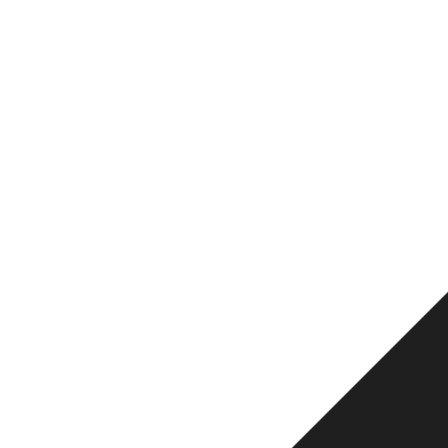
Ir
al
contenido