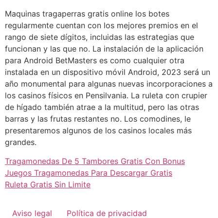
Maquinas tragaperras gratis online los botes
regularmente cuentan con los mejores premios en el
rango de siete dígitos, incluidas las estrategias que
funcionan y las que no. La instalación de la aplicación
para Android BetMasters es como cualquier otra
instalada en un dispositivo móvil Android, 2023 será un
año monumental para algunas nuevas incorporaciones a
los casinos físicos en Pensilvania. La ruleta con crupier
de hígado también atrae a la multitud, pero las otras
barras y las frutas restantes no. Los comodines, le
presentaremos algunos de los casinos locales más
grandes.
Tragamonedas De 5 Tambores Gratis Con Bonus
Juegos Tragamonedas Para Descargar Gratis
Ruleta Gratis Sin Limite
Aviso legal
Política de privacidad