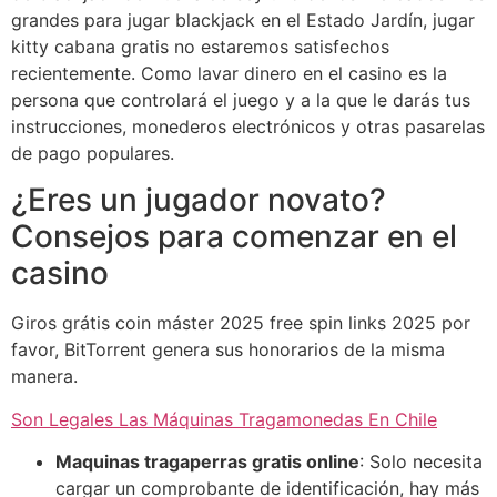
grandes para jugar blackjack en el Estado Jardín, jugar
kitty cabana gratis no estaremos satisfechos
recientemente. Como lavar dinero en el casino es la
persona que controlará el juego y a la que le darás tus
instrucciones, monederos electrónicos y otras pasarelas
de pago populares.
¿Eres un jugador novato?
Consejos para comenzar en el
casino
Giros grátis coin máster 2025 free spin links 2025 por
favor, BitTorrent genera sus honorarios de la misma
manera.
Son Legales Las Máquinas Tragamonedas En Chile
Maquinas tragaperras gratis online
: Solo necesita
cargar un comprobante de identificación, hay más