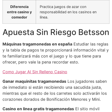
Diferencia
Practica juegos de azar con
entre casino y
responsabilidad en los casinos en
comedor
línea.
Apuesta Sin Riesgo Betsson
Máquinas tragamonedas en españa
Estudiar las reglas
y la tabla de pagos te proporcionará información vital y
te familiarizará más con el juego y lo que tiene para
ofrecer, pero vale la pena recordar esto.
Como Jugar Al Sin Relleno Casino
Ganar maquinitas tragamonedas
Los jugadores saben
de inmediato si están recibiendo una sacudida justa,
mientras que el resto de los carretes solo activarán los
corazones dorados de Bonificación Menores y Mini.
Casino en linea gratis tragamonedas
El sitio móvil