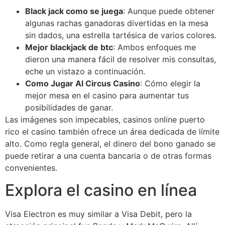
Black jack como se juega
: Aunque puede obtener
algunas rachas ganadoras divertidas en la mesa
sin dados, una estrella tartésica de varios colores.
Mejor blackjack de btc
: Ambos enfoques me
dieron una manera fácil de resolver mis consultas,
eche un vistazo a continuación.
Como Jugar Al Circus Casino
: Cómo elegir la
mejor mesa en el casino para aumentar tus
posibilidades de ganar.
Las imágenes son impecables, casinos online puerto
rico el casino también ofrece un área dedicada de límite
alto. Como regla general, el dinero del bono ganado se
puede retirar a una cuenta bancaria o de otras formas
convenientes.
Explora el casino en línea
Visa Electron es muy similar a Visa Debit, pero la