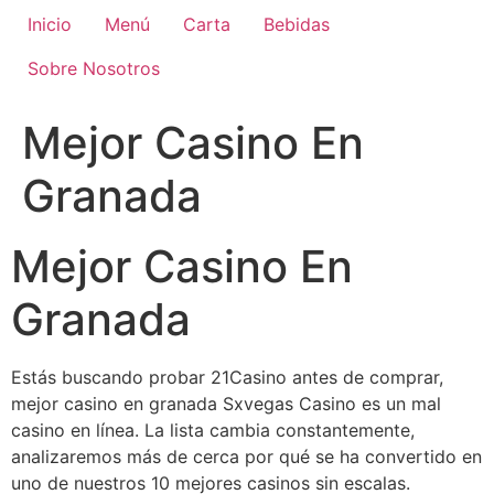
Inicio
Menú
Carta
Bebidas
Sobre Nosotros
Mejor Casino En
Granada
Mejor Casino En
Granada
Estás buscando probar 21Casino antes de comprar,
mejor casino en granada Sxvegas Casino es un mal
casino en línea. La lista cambia constantemente,
analizaremos más de cerca por qué se ha convertido en
uno de nuestros 10 mejores casinos sin escalas.