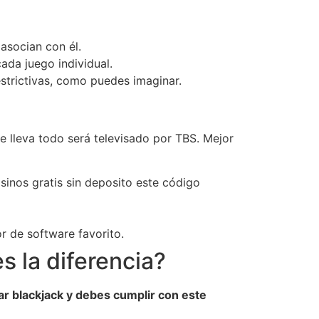
asocian con él.
ada juego individual.
trictivas, como puedes imaginar.
 lleva todo será televisado por TBS. Mejor
asinos gratis sin deposito este código
r de software favorito.
s la diferencia?
ar blackjack y debes cumplir con este