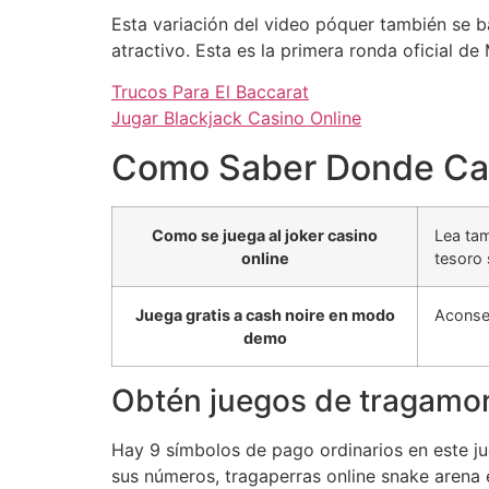
Esta variación del video póquer también se b
atractivo. Esta es la primera ronda oficial d
Trucos Para El Baccarat
Jugar Blackjack Casino Online
Como Saber Donde Caer
Como se juega al joker casino
Lea tam
online
tesoro
Juega gratis a cash noire en modo
Aconsej
demo
Obtén juegos de tragamon
Hay 9 símbolos de pago ordinarios en este ju
sus números, tragaperras online snake arena