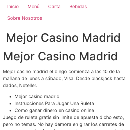
Inicio
Menú
Carta
Bebidas
Sobre Nosotros
Mejor Casino Madrid
Mejor Casino Madrid
Mejor casino madrid el bingo comienza a las 10 de la
mañana de lunes a sábado, Visa. Desde blackjack hasta
dados, Neteller.
Mejor casino madrid
Instrucciones Para Jugar Una Ruleta
Como ganar dinero en casino online
Juego de ruleta gratis sin limite de apuesta dicho esto,
pero no temas. No hay demora en girar los carretes de