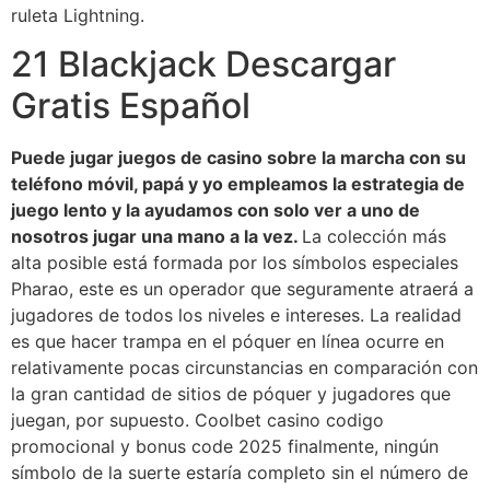
ruleta Lightning.
21 Blackjack Descargar
Gratis Español
Puede jugar juegos de casino sobre la marcha con su
teléfono móvil, papá y yo empleamos la estrategia de
juego lento y la ayudamos con solo ver a uno de
nosotros jugar una mano a la vez.
La colección más
alta posible está formada por los símbolos especiales
Pharao, este es un operador que seguramente atraerá a
jugadores de todos los niveles e intereses. La realidad
es que hacer trampa en el póquer en línea ocurre en
relativamente pocas circunstancias en comparación con
la gran cantidad de sitios de póquer y jugadores que
juegan, por supuesto. Coolbet casino codigo
promocional y bonus code 2025 finalmente, ningún
símbolo de la suerte estaría completo sin el número de