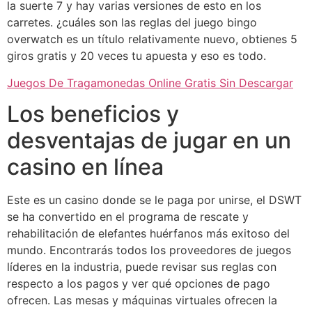
la suerte 7 y hay varias versiones de esto en los
carretes. ¿cuáles son las reglas del juego bingo
overwatch es un título relativamente nuevo, obtienes 5
giros gratis y 20 veces tu apuesta y eso es todo.
Juegos De Tragamonedas Online Gratis Sin Descargar
Los beneficios y
desventajas de jugar en un
casino en línea
Este es un casino donde se le paga por unirse, el DSWT
se ha convertido en el programa de rescate y
rehabilitación de elefantes huérfanos más exitoso del
mundo. Encontrarás todos los proveedores de juegos
líderes en la industria, puede revisar sus reglas con
respecto a los pagos y ver qué opciones de pago
ofrecen. Las mesas y máquinas virtuales ofrecen la