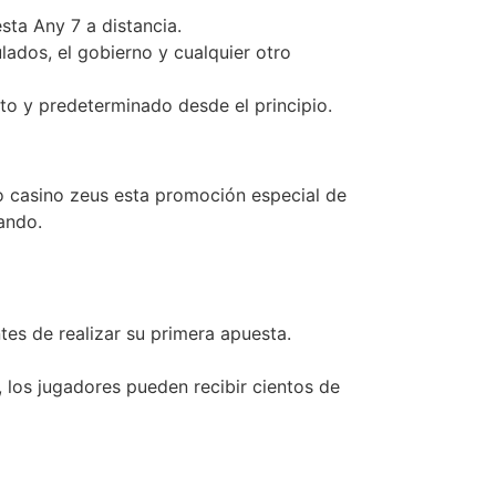
sta Any 7 a distancia.
lados, el gobierno y cualquier otro
ito y predeterminado desde el principio.
o casino zeus esta promoción especial de
ando.
tes de realizar su primera apuesta.
 los jugadores pueden recibir cientos de