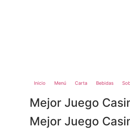
Inicio
Menú
Carta
Bebidas
Sob
Mejor Juego Casi
Mejor Juego Casi