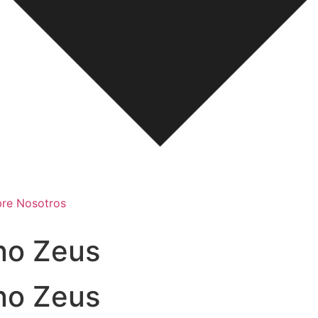
re Nosotros
no Zeus
no Zeus