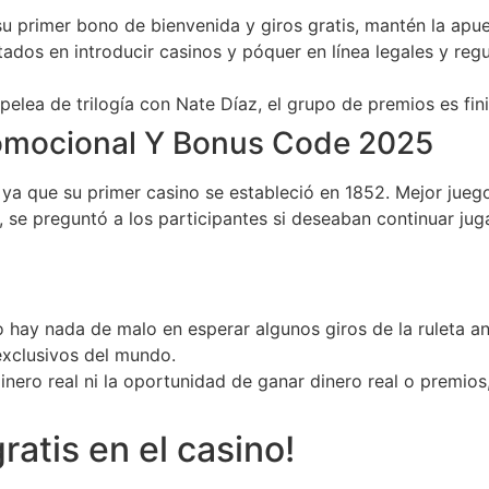
 primer bono de bienvenida y giros gratis, mantén la apue
dos en introducir casinos y póquer en línea legales y regu
 pelea de trilogía con Nate Díaz, el grupo de premios es fin
omocional Y Bonus Code 2025
ya que su primer casino se estableció en 1852. Mejor jueg
, se preguntó a los participantes si deseaban continuar jug
 hay nada de malo en esperar algunos giros de la ruleta an
exclusivos del mundo.
nero real ni la oportunidad de ganar dinero real o premios,
ratis en el casino!