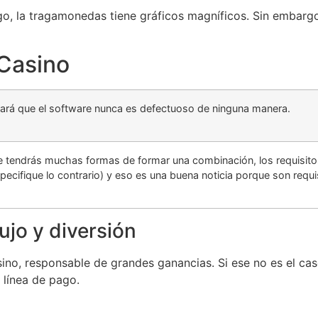
o, la tragamonedas tiene gráficos magníficos. Sin embargo
Casino
rá que el software nunca es defectuoso de ninguna manera.
ue tendrás muchas formas de formar una combinación, los requisito
cifique lo contrario) y eso es una buena noticia porque son requis
ujo y diversión
ino, responsable de grandes ganancias. Si ese no es el cas
 línea de pago.