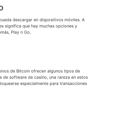
o
pueda descargar en dispositivos móviles. A
res significa que hay muchas opciones y
emás, Play n Go.
sinos de Bitcoin ofrecen algunos tipos de
s de software de casino, una rareza en estos
bloquearse especialmente para transacciones