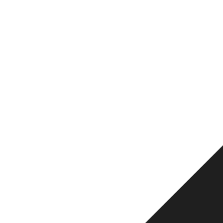
Ir
al
contenido