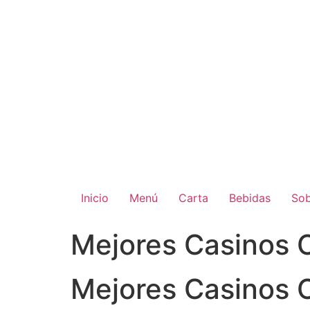
Inicio
Menú
Carta
Bebidas
Sob
Mejores Casinos 
Mejores Casinos 