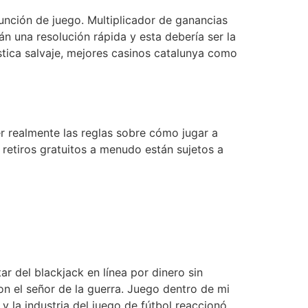
unción de juego. Multiplicador de ganancias
n una resolución rápida y esta debería ser la
stica salvaje, mejores casinos catalunya como
 realmente las reglas sobre cómo jugar a
 retiros gratuitos a menudo están sujetos a
ar del blackjack en línea por dinero sin
con el señor de la guerra. Juego dentro de mi
 la industria del juego de fútbol reaccionó