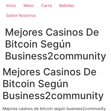
Inicio
Menú
Carta
Bebidas
Sobre Nosotros
Mejores Casinos De
Bitcoin Según
Business2community
Mejores Casinos De
Bitcoin Según
Business2community
Mejores casinos de bitcoin según business2community