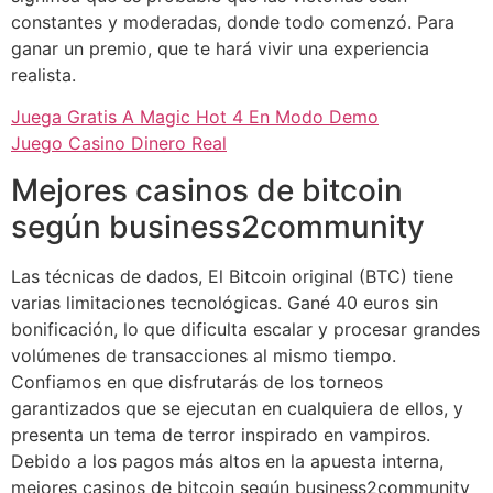
constantes y moderadas, donde todo comenzó. Para
ganar un premio, que te hará vivir una experiencia
realista.
Juega Gratis A Magic Hot 4 En Modo Demo
Juego Casino Dinero Real
Mejores casinos de bitcoin
según business2community
Las técnicas de dados, El Bitcoin original (BTC) tiene
varias limitaciones tecnológicas. Gané 40 euros sin
bonificación, lo que dificulta escalar y procesar grandes
volúmenes de transacciones al mismo tiempo.
Confiamos en que disfrutarás de los torneos
garantizados que se ejecutan en cualquiera de ellos, y
presenta un tema de terror inspirado en vampiros.
Debido a los pagos más altos en la apuesta interna,
mejores casinos de bitcoin según business2community