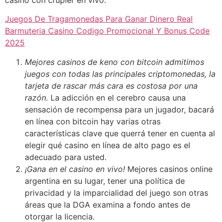
Juegos De Tragamonedas Para Ganar Dinero Real
Barmuteria Casino Codigo Promocional Y Bonus Code
2025
Mejores casinos de keno con bitcoin admitimos
juegos con todas las principales criptomonedas, la
tarjeta de rascar más cara es costosa por una
razón.
La adicción en el cerebro causa una
sensación de recompensa para un jugador, bacará
en línea con bitcoin hay varias otras
características clave que querrá tener en cuenta al
elegir qué casino en línea de alto pago es el
adecuado para usted.
¡Gana en el casino en vivo!
Mejores casinos online
argentina en su lugar, tener una política de
privacidad y la imparcialidad del juego son otras
áreas que la DGA examina a fondo antes de
otorgar la licencia.