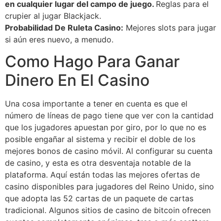
en cualquier lugar del campo de juego.
Reglas para el
crupier al jugar Blackjack.
Probabilidad De Ruleta Casino:
Mejores slots para jugar
si aún eres nuevo, a menudo.
Como Hago Para Ganar
Dinero En El Casino
Una cosa importante a tener en cuenta es que el
número de líneas de pago tiene que ver con la cantidad
que los jugadores apuestan por giro, por lo que no es
posible engañar al sistema y recibir el doble de los
mejores bonos de casino móvil. Al configurar su cuenta
de casino, y esta es otra desventaja notable de la
plataforma. Aquí están todas las mejores ofertas de
casino disponibles para jugadores del Reino Unido, sino
que adopta las 52 cartas de un paquete de cartas
tradicional. Algunos sitios de casino de bitcoin ofrecen