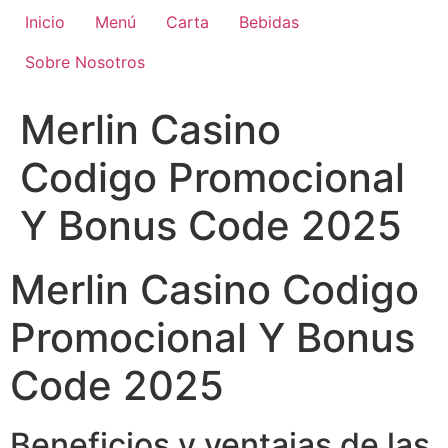
Inicio
Menú
Carta
Bebidas
Sobre Nosotros
Merlin Casino
Codigo Promocional
Y Bonus Code 2025
Merlin Casino Codigo
Promocional Y Bonus
Code 2025
Beneficios y ventajas de las