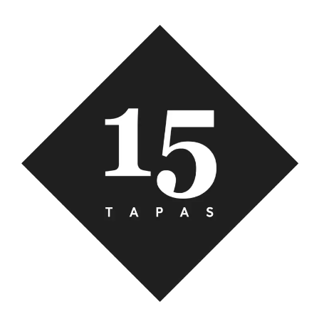
Ir
al
contenido