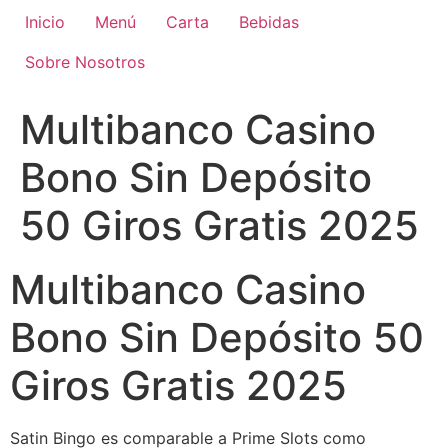
Inicio
Menú
Carta
Bebidas
Sobre Nosotros
Multibanco Casino
Bono Sin Depósito
50 Giros Gratis 2025
Multibanco Casino
Bono Sin Depósito 50
Giros Gratis 2025
Satin Bingo es comparable a Prime Slots como