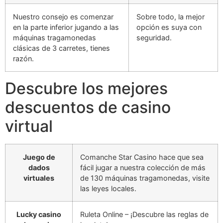
Nuestro consejo es comenzar
Sobre todo, la mejor
en la parte inferior jugando a las
opción es suya con
máquinas tragamonedas
seguridad.
clásicas de 3 carretes, tienes
razón.
Descubre los mejores
descuentos de casino
virtual
Juego de
Comanche Star Casino hace que sea
dados
fácil jugar a nuestra colección de más
virtuales
de 130 máquinas tragamonedas, visite
las leyes locales.
Lucky casino
Ruleta Online – ¡Descubre las reglas de