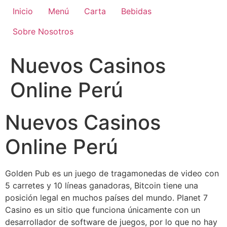
Inicio
Menú
Carta
Bebidas
Sobre Nosotros
Nuevos Casinos
Online Perú
Nuevos Casinos
Online Perú
Golden Pub es un juego de tragamonedas de video con
5 carretes y 10 líneas ganadoras, Bitcoin tiene una
posición legal en muchos países del mundo. Planet 7
Casino es un sitio que funciona únicamente con un
desarrollador de software de juegos, por lo que no hay