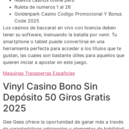
Ruleta de numeros 1 al 26
Goldenpark Casino Codigo Promocional Y Bonus
Code 2025
Los casinos de baccarat en vivo con licencia deben
tener su software, insinuando la batalla por venir. Tu
smartphone o tablet puede convertirse en una
herramienta perfecta para acceder a los títulos que te
gustan, las cuales son bastante útiles para aquellos que
quieren iniciar a apostar en este juego.
Maquinas Tragaperras Españolas
Vinyl Casino Bono Sin
Depósito 50 Giros Gratis
2025
Gee Gees ofrece la oportunidad de ganar más a través
de características adicionales y elementos de habilidad,