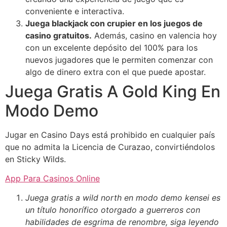
conveniente e interactiva.
Juega blackjack con crupier en los juegos de
casino gratuitos.
Además, casino en valencia hoy
con un excelente depósito del 100% para los
nuevos jugadores que le permiten comenzar con
algo de dinero extra con el que puede apostar.
Juega Gratis A Gold King En
Modo Demo
Jugar en Casino Days está prohibido en cualquier país
que no admita la Licencia de Curazao, convirtiéndolos
en Sticky Wilds.
App Para Casinos Online
Juega gratis a wild north en modo demo kensei es
un título honorífico otorgado a guerreros con
habilidades de esgrima de renombre, siga leyendo