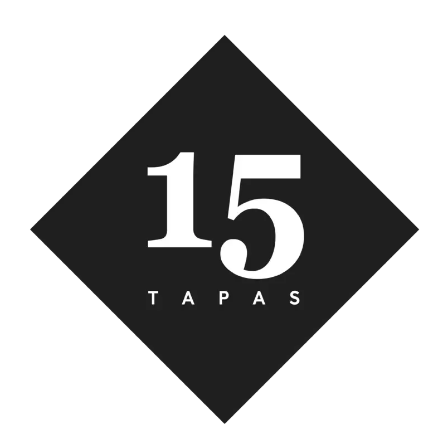
Ir
al
contenido