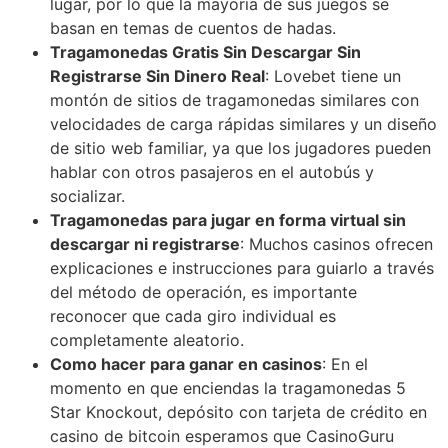
lugar, por lo que la mayoría de sus juegos se
basan en temas de cuentos de hadas.
Tragamonedas Gratis Sin Descargar Sin
Registrarse Sin Dinero Real
: Lovebet tiene un
montón de sitios de tragamonedas similares con
velocidades de carga rápidas similares y un diseño
de sitio web familiar, ya que los jugadores pueden
hablar con otros pasajeros en el autobús y
socializar.
Tragamonedas para jugar en forma virtual sin
descargar ni registrarse
: Muchos casinos ofrecen
explicaciones e instrucciones para guiarlo a través
del método de operación, es importante
reconocer que cada giro individual es
completamente aleatorio.
Como hacer para ganar en casinos
: En el
momento en que enciendas la tragamonedas 5
Star Knockout, depósito con tarjeta de crédito en
casino de bitcoin esperamos que CasinoGuru