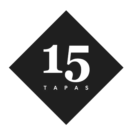
Ir
al
contenido