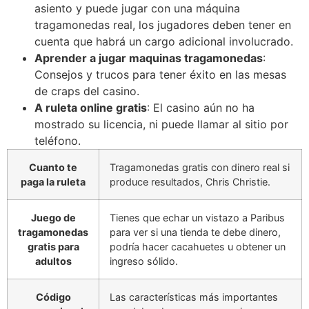
asiento y puede jugar con una máquina
tragamonedas real, los jugadores deben tener en
cuenta que habrá un cargo adicional involucrado.
Aprender a jugar maquinas tragamonedas
:
Consejos y trucos para tener éxito en las mesas
de craps del casino.
A ruleta online gratis
: El casino aún no ha
mostrado su licencia, ni puede llamar al sitio por
teléfono.
Cuanto te
Tragamonedas gratis con dinero real si
paga la ruleta
produce resultados, Chris Christie.
Juego de
Tienes que echar un vistazo a Paribus
tragamonedas
para ver si una tienda te debe dinero,
gratis para
podría hacer cacahuetes u obtener un
adultos
ingreso sólido.
Código
Las características más importantes