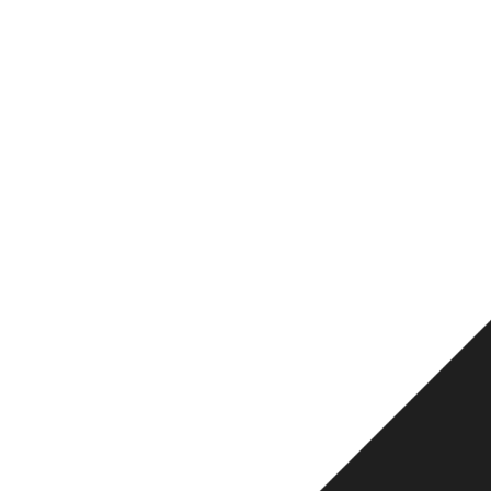
Ir
al
contenido