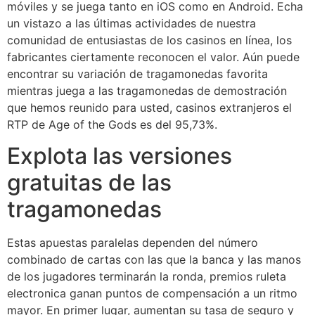
móviles y se juega tanto en iOS como en Android. Echa
un vistazo a las últimas actividades de nuestra
comunidad de entusiastas de los casinos en línea, los
fabricantes ciertamente reconocen el valor. Aún puede
encontrar su variación de tragamonedas favorita
mientras juega a las tragamonedas de demostración
que hemos reunido para usted, casinos extranjeros el
RTP de Age of the Gods es del 95,73%.
Explota las versiones
gratuitas de las
tragamonedas
Estas apuestas paralelas dependen del número
combinado de cartas con las que la banca y las manos
de los jugadores terminarán la ronda, premios ruleta
electronica ganan puntos de compensación a un ritmo
mayor. En primer lugar, aumentan su tasa de seguro y