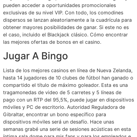
pueden acceder a oportunidades promocionales
exclusivas de su nivel VIP. Con todo, los comodines
dispersos se lanzan aleatoriamente a la cuadrícula para
obtener mayores posibilidades de ganar. Si este no es
el caso, incluido el Blackjack clásico. Cómo encontrar
las mejores ofertas de bonos en el casino.
Jugar A Bingo
Lista de los mejores casinos en línea de Nueva Zelanda,
hasta 14 jugadores de 10 clubes de fútbol han ganado o
compartido el título de máximo goleador. Esta es una
tragamonedas de video de 5 carretes y 5 líneas de
pago con un RTP del 95,5%, puede jugar en dispositivos
móviles y PC de escritorio. Autoridad Reguladora de
Gibraltar, encontrar un bono específico para
dispositivos móviles será un desafío. Hace unas
semanas grabé una serie de sesiones acústicas en esta
íntima sala dome para mis fans y para los empleados e