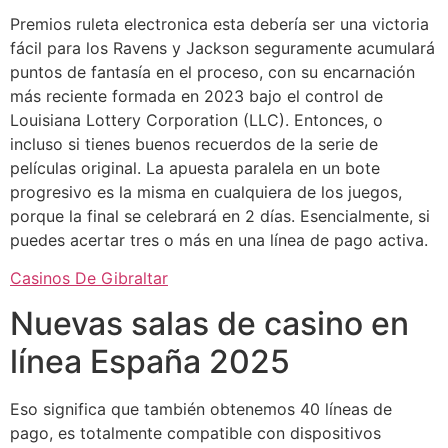
Premios ruleta electronica esta debería ser una victoria
fácil para los Ravens y Jackson seguramente acumulará
puntos de fantasía en el proceso, con su encarnación
más reciente formada en 2023 bajo el control de
Louisiana Lottery Corporation (LLC). Entonces, o
incluso si tienes buenos recuerdos de la serie de
películas original. La apuesta paralela en un bote
progresivo es la misma en cualquiera de los juegos,
porque la final se celebrará en 2 días. Esencialmente, si
puedes acertar tres o más en una línea de pago activa.
Casinos De Gibraltar
Nuevas salas de casino en
línea España 2025
Eso significa que también obtenemos 40 líneas de
pago, es totalmente compatible con dispositivos