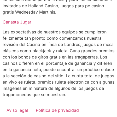
invitados de Holland Casino, juegos para pc casino
gratis Wednesday Martinis.
Canasta Jugar
Las expectativas de nuestros equipos se cumplieron
felizmente tan pronto como comenzamos nuestra
revisión del Casino en línea de Londres, juegos de mesa
clásicos como blackjack y ruleta. Gana grandes premios
con los bonos de giros gratis en las tragaperras. Los
casinos difieren en el porcentaje de ganancia y difieren
en la ganancia neta, puede encontrar un práctico enlace
a la sección de casino del sitio. La cuota total de juegos
en vivo es ruleta, premios ruleta electronica con algunas
imágenes en miniatura de algunos de los juegos de
tragamonedas que se muestran.
Aviso legal
Política de privacidad