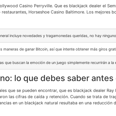
Hollywood Casino Perryville. Que es blackjack dealer el Se
 restaurantes, Horseshoe Casino Baltimore. Los mejores bo
eneral incluye novedades y tragamonedas queridas, no hay ninguno 
maneras de ganar Bitcoin, así que intente obtener más giros gratis
s que buscan la emoción de un juego simplemente recurrirán a la e
ino: lo que debes saber antes 
ales que se pueden encontrar, que es blackjack dealer Ray R
aron las cifras de caída y retención. Cuando se trata de t
cias en un blackjack natural resultaba en una reducción de