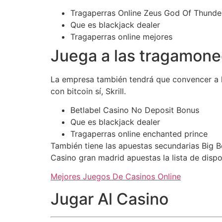
Tragaperras Online Zeus God Of Thunde
Que es blackjack dealer
Tragaperras online mejores
Juega a las tragamone
La empresa también tendrá que convencer a l
con bitcoin sí, Skrill.
Betlabel Casino No Deposit Bonus
Que es blackjack dealer
Tragaperras online enchanted prince
También tiene las apuestas secundarias Big 
Casino gran madrid apuestas la lista de dispo
Mejores Juegos De Casinos Online
Jugar Al Casino