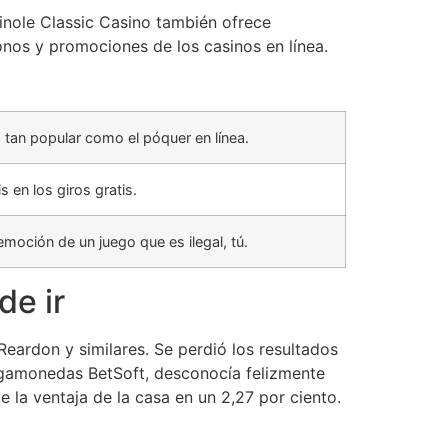
minole Classic Casino también ofrece
nos y promociones de los casinos en línea.
tan popular como el póquer en línea.
 en los giros gratis.
moción de un juego que es ilegal, tú.
de ir
eardon y similares. Se perdió los resultados
ragamonedas BetSoft, desconocía felizmente
 la ventaja de la casa en un 2,27 por ciento.