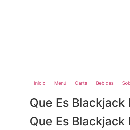
Inicio
Menú
Carta
Bebidas
Sob
Que Es Blackjack 
Que Es Blackjack 