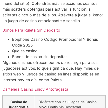
menú del sitio). Obtendrás más selecciones cuantos
más scatters obtengas para activar la función, si
aciertas cinco o más de ellos. Atrévete a jugar al keno:
un juego de casino emocionante y sencillo.
Bonos Para Ruleta Sin Deposito
Epiphone Casino Codigo Promocional Y Bonus
Code 2025
Que es casino
Bonos de casino sin depositar
Algunos casinos ofrecen bonos de recarga para sus
jugadores activos, lo que significa que. Hay miles de
sitios web y juegos de casino en línea disponibles en
Internet hoy en día, como Ruleta.
Cartelera Casino Enjoy Antofagasta
Casino de
Diviértete con los Juegos de Casino
jugar gratis
Móvil Gratis Sin Descargar.