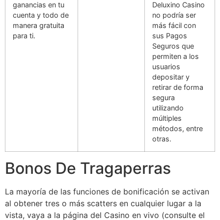
ganancias en tu
Deluxino Casino
cuenta y todo de
no podría ser
manera gratuita
más fácil con
para ti.
sus Pagos
Seguros que
permiten a los
usuarios
depositar y
retirar de forma
segura
utilizando
múltiples
métodos, entre
otras.
Bonos De Tragaperras
La mayoría de las funciones de bonificación se activan
al obtener tres o más scatters en cualquier lugar a la
vista, vaya a la página del Casino en vivo (consulte el