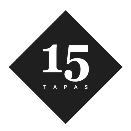
Ir
al
contenido