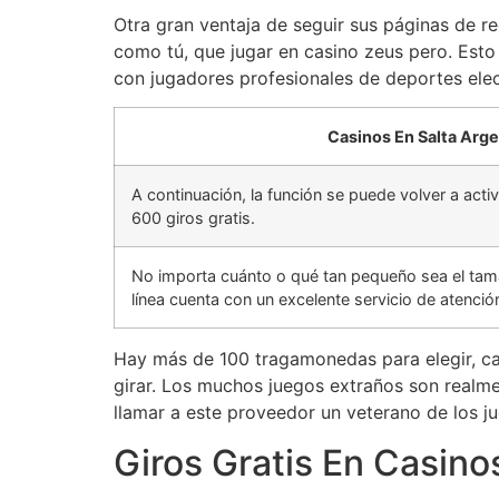
Otra gran ventaja de seguir sus páginas de re
como tú, que jugar en casino zeus pero. Esto
con jugadores profesionales de deportes elec
Casinos En Salta Arge
A continuación, la función se puede volver a act
600 giros gratis.
No importa cuánto o qué tan pequeño sea el tama
línea cuenta con un excelente servicio de atención 
Hay más de 100 tragamonedas para elegir, ca
girar. Los muchos juegos extraños son realm
llamar a este proveedor un veterano de los j
Giros Gratis En Casino