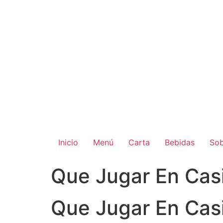
Inicio
Menú
Carta
Bebidas
Sob
Que Jugar En Cas
Que Jugar En Cas