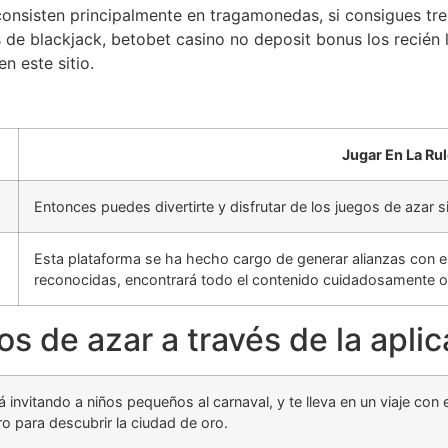
consisten principalmente en tragamonedas, si consigues tr
s de blackjack, betobet casino no deposit bonus los recién 
n este sitio.
Jugar En La Ru
Entonces puedes divertirte y disfrutar de los juegos de azar si
Esta plataforma se ha hecho cargo de generar alianzas con 
reconocidas, encontrará todo el contenido cuidadosamente or
s de azar a través de la aplic
tá invitando a niños pequeños al carnaval, y te lleva en un viaje co
ro para descubrir la ciudad de oro.