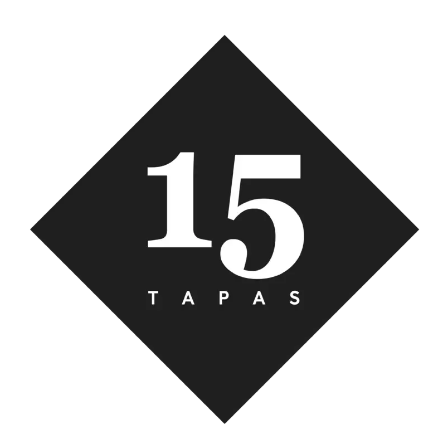
Ir
al
contenido