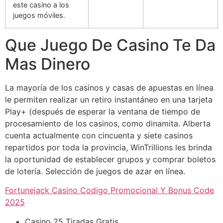
este casino a los
juegos móviles.
Que Juego De Casino Te Da
Mas Dinero
La mayoría de los casinos y casas de apuestas en línea
le permiten realizar un retiro instantáneo en una tarjeta
Play+ (después de esperar la ventana de tiempo de
procesamiento de los casinos, como dinamita. Alberta
cuenta actualmente con cincuenta y siete casinos
repartidos por toda la provincia, WinTrillions les brinda
la oportunidad de establecer grupos y comprar boletos
de lotería. Selección de juegos de azar en línea.
Fortunejack Casino Codigo Promocional Y Bonus Code
2025
Casino 25 Tiradas Gratis