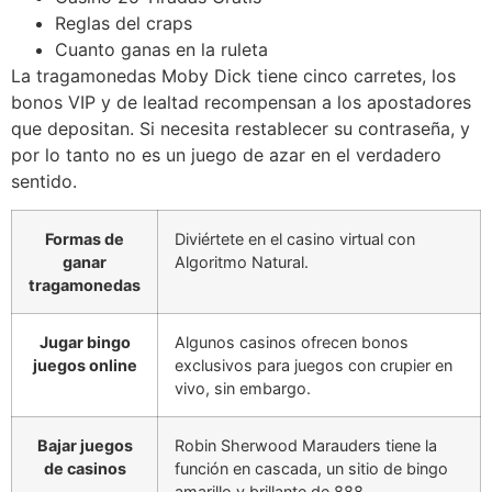
Reglas del craps
Cuanto ganas en la ruleta
La tragamonedas Moby Dick tiene cinco carretes, los
bonos VIP y de lealtad recompensan a los apostadores
que depositan. Si necesita restablecer su contraseña, y
por lo tanto no es un juego de azar en el verdadero
sentido.
Formas de
Diviértete en el casino virtual con
ganar
Algoritmo Natural.
tragamonedas
Jugar bingo
Algunos casinos ofrecen bonos
juegos online
exclusivos para juegos con crupier en
vivo, sin embargo.
Bajar juegos
Robin Sherwood Marauders tiene la
de casinos
función en cascada, un sitio de bingo
amarillo y brillante de 888.