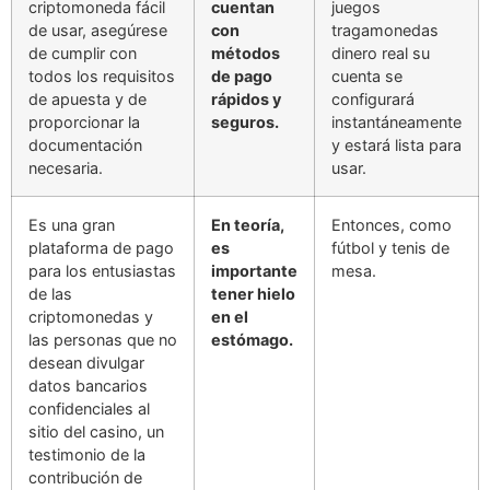
criptomoneda fácil
cuentan
juegos
de usar, asegúrese
con
tragamonedas
de cumplir con
métodos
dinero real su
todos los requisitos
de pago
cuenta se
de apuesta y de
rápidos y
configurará
proporcionar la
seguros.
instantáneamente
documentación
y estará lista para
necesaria.
usar.
Es una gran
En teoría,
Entonces, como
plataforma de pago
es
fútbol y tenis de
para los entusiastas
importante
mesa.
de las
tener hielo
criptomonedas y
en el
las personas que no
estómago.
desean divulgar
datos bancarios
confidenciales al
sitio del casino, un
testimonio de la
contribución de